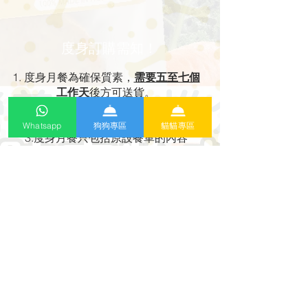
度身訂購需知！
度身月餐為確保質素，
需要五至七個
工作天
後方可送貨
。
包一次本地送貨，如需分批送貨，
其
後每次送貨需另加HKD30
。
Whatsapp
狗狗專區
貓貓專區
3.度身月餐只包括原設餐單的內容
👨🏻‍🍳
食物工場地址：
香港沙田火炭拗背灣30-32號
華耀工業中心3樓13室
©
2020-2026
by Furbabies' Meal Limited