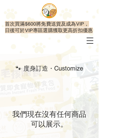
首次買滿$600將免費送貨及成為VIP，
日後可於VIP專區選購獲取更高折扣優惠
🐾 度身訂造・Customize
我們現在沒有任何商品
可以展示。