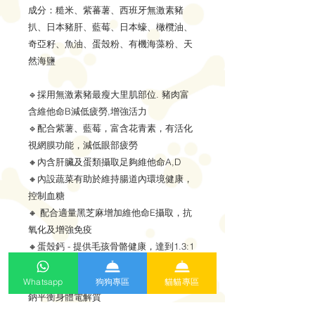
成分：糙米、紫蕃薯、西班牙無激素豬
扒、日本豬肝、藍莓、日本蠔、橄欖油、
奇亞籽、魚油、蛋殼粉、有機海藻粉、天
然海鹽
🔹採用無激素豬最瘦大里肌部位. 豬肉富
含維他命B減低疲勞,增強活力
🔹配合紫薯、藍莓，富含花青素，有活化
視網膜功能，減低眼部疲勞
🔸內含肝臟及蛋類攝取足夠維他命A,D
🔸內設蔬菜有助於維持腸道內環境健康，
控制血糖
🔸 配合適量黑芝麻增加維他命E攝取，抗
氧化及增強免疫
🔸蛋殼鈣 - 提供毛孩骨骼健康，達到1.3:1
之鈣磷比
🔸微量天然海鹽含足夠生命必需元素氯與
Whatsapp
狗狗專區
貓貓專區
鈉平衡身體電解質
🔸海藻粉含碘維持甲狀腺功能