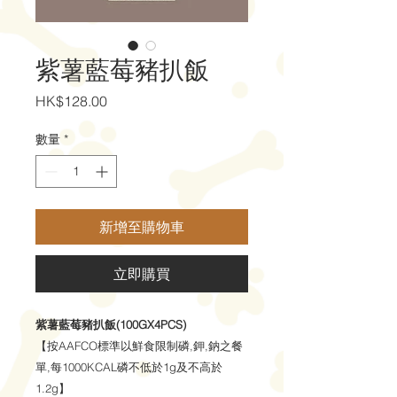
紫薯藍莓豬扒飯
價
HK$128.00
格
數量
*
新增至購物車
立即購買
紫薯藍莓豬扒飯(100GX4PCS)
【按AAFCO標準以鮮食限制磷,鉀,鈉之餐
單,每1000KCAL磷不低於1g及不高於
1.2g】