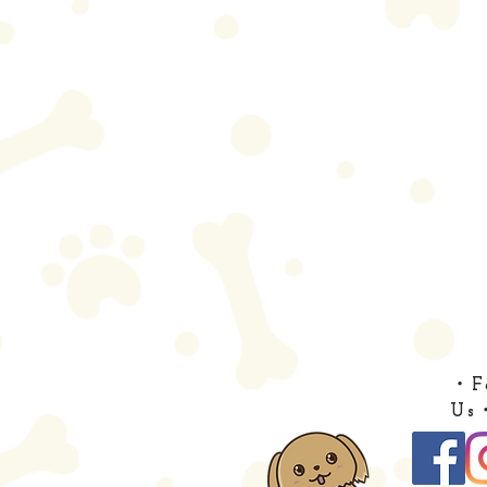
・F
Us