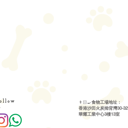
ollow
👨🏻‍🍳
食物工場地址：
・
香港沙田火炭拗背灣30-3
華耀工業中心3樓13室