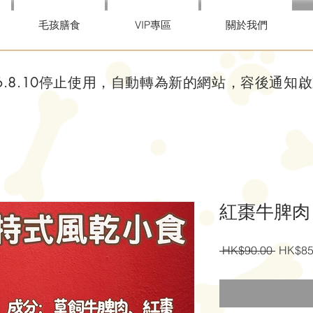
毛孩膳食
VIP專區
關於我們
26.8.10停止使用，自動轉為新的網站，容後通知
紅棗牛脾肉
一
 HK$90.00 
HK$85
般
價
格