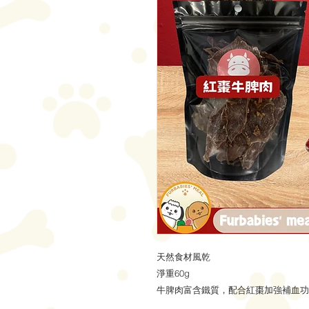
天然食材風乾
淨重60g
牛脾肉富含鐵質，配合紅棗加強補血功