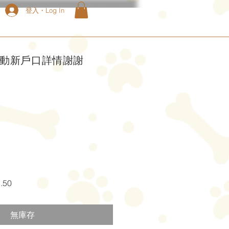
登入・Log In
啟動新戶口詳情謝謝
促
.50
銷
價
無庫存
格