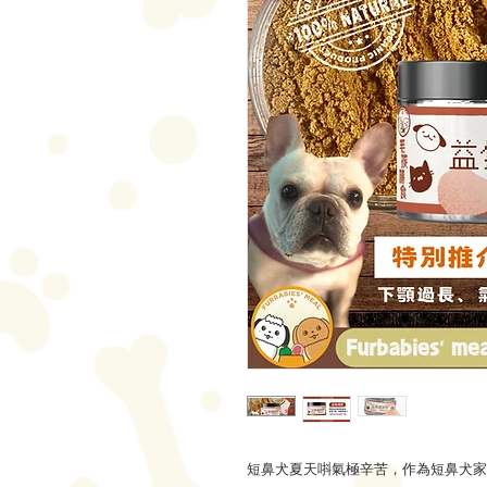
短鼻犬夏天唞氣極辛苦，作為短鼻犬家