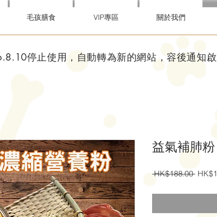
毛孩膳食
VIP專區
關於我們
26.8.10停止使用，自動轉為新的網站，容後通知
益氣補肺粉
一
 HK$188.00 
HK$1
般
價
格