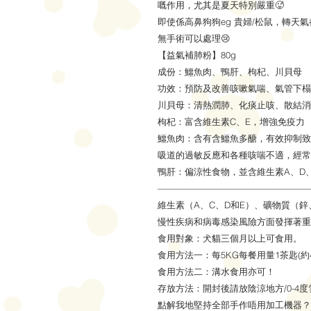
嘅作用，尤其是夏天特別嚴重🥵
即使係高鼻狗狗eg 貴婦/松鼠，轉天
無手術可以處理😢
【益氣補肺粉】80g
成份：鱷魚肉、鴨肝、枸杞、川貝母
功效：預防及改善咳嗽氣喘、氣管下榻
川貝母：清熱潤肺、化痰止咳、散結消
枸杞：富含維生素C、E，增強免疫力
鱷魚肉：含有含鱷魚多醣，有效抑制致
吸道的過敏反應和各種咳喘不適，經常
鴨肝：偏涼性食物，並含維生素A、D
—————————————————
維生素（A、C、D和E）、礦物質（
慢性疾病和病毒感染風險方面發揮著重
食用對象：犬貓三個月以上可食用。
食用方法一：每5KG每餐用量1茶匙(約
食用方法二：溝水食用亦可！
存放方法：開封後請放陰涼地方/0-4
點解我地堅持全部手作唔用加工機器？