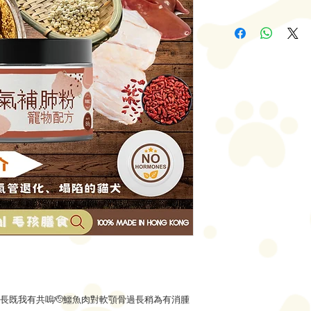
長既我有共嗚🫡鱷魚肉對軟顎骨過長稍為有消腫