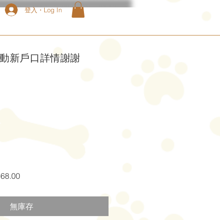
登入・Log In
啟動新戶口詳情謝謝
促
68.00
銷
價
無庫存
格