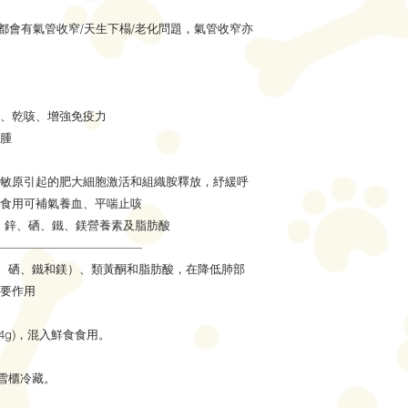
氣都會有氣管收窄/天生下榻/老化問題，氣管收窄亦
、乾咳、增強免疫力
腫
敏原引起的肥大細胞激活和組織胺釋放，紓緩呼
食用可補氣養血、平喘止咳
、鋅、硒、鐵、鎂營養素及脂肪酸
————————————
鋅、硒、鐵和鎂）、類黃酮和脂肪酸，在降低肺部
要作用
4g)，混入鮮食食用。
度雪櫃冷藏。