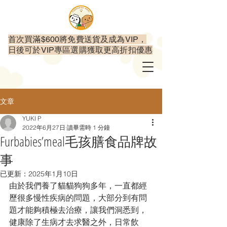
首次買滿$600將免費送貨及成為VIP，
日後可於VIP專區選購獲取更高折扣優惠
文章
YUKI P
2022年6月27日
讀畢需時 1 分鐘
Furbabies’meal毛孩膳食品牌故
事
已更新：
2025年1月10日
由於我們養了貓貓狗狗多年，一直都經
歷很多慢性疾病的問題，大部分到有問
題才能夠積極去治療，讓我們洞悉到，
健康除了生病才去求醫之外，日常飲