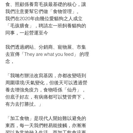
食、照顧係養育毛孩最基礎的核心，讓
我們注意要幫它們做「食物管理」。
我們在2020年由幾位愛貓狗之人成立
「毛孩膳食」，聘請左一班飼養貓狗的
同事，一起營運至今
我們透過網站、分銷商、寵物展、市集
去宣傳「They are what you feed」 的理
念，
「我哋冇辦法改寫基因，亦都改變唔到
周圍環境/天氣變化，但後天可以透過營
養去增強免疫力，食物唔係「仙丹」，
但底子好左，有病痛都可以雙管齊下，
有力去打勝扙。」
「加工食物」是現代人開始難以避免的
東西，每一天我們輕易能接觸，亦漸漸
習以為常地融入生活，而加工飲食這更